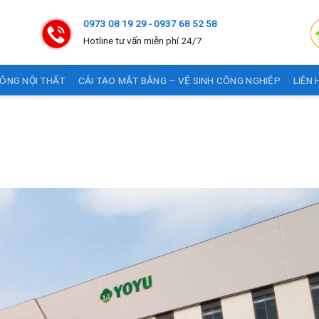
0973 08 19 29 - 0937 68 52 58
Hotline tư vấn miễn phí 24/7
CÔNG NỘI THẤT
CẢI TẠO MẶT BẰNG – VỆ SINH CÔNG NGHIỆP
LIÊN 