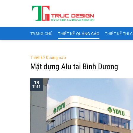
Skip
to
content
TRANG CHỦ
THIẾT KẾ QUẢNG CÁO
THIẾT KẾ THI 
Thiết kế Quảng cáo
Mặt dựng Alu tại Bình Dương
13
Th11