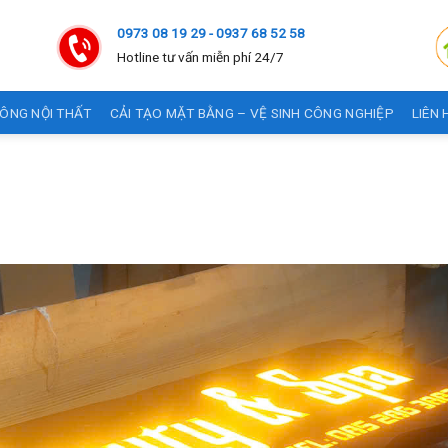
0973 08 19 29 - 0937 68 52 58
Hotline tư vấn miễn phí 24/7
CÔNG NỘI THẤT
CẢI TẠO MẶT BẰNG – VỆ SINH CÔNG NGHIỆP
LIÊN 