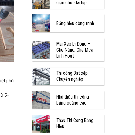
giản cho startup
Bảng hiệu công trình
Mái Xếp Di Động –
Che Nắng, Che Mưa
Linh Hoạt
Thi công Bạt xếp
Chuyên nghiệp
iệt phù
từ 5–
Nhà thầu thi công
bảng quảng cáo
Thầu Thi Công Bảng
Hiệu